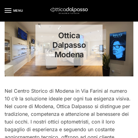
Skip
Skip
to
to
MENU
navigation
content
Ottica
Dalpasso
Modena
Nel Centro Storico di Modena in Via Farini al numero
10 c’è la soluzione ideale per ogni tua esigenza visiva.
Nel cuore di Modena, Ottica Dalpasso si distingue per
tradizione, competenza e attenzione al benessere dei
tuoi occhi. I nostri ottici optometristi, con il loro
bagaglio di esperienza e seguendo un costante
aggiornamento tecnico, offrono ad ogni cliente